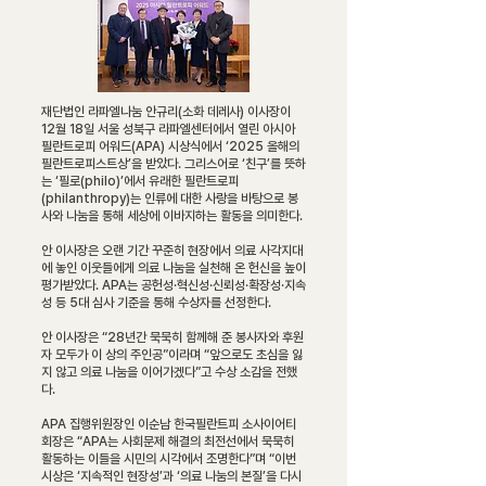
재단법인 라파엘나눔 안규리(소화 데레사) 이사장이
12월 18일 서울 성북구 라파엘센터에서 열린 아시아
필란트로피 어워드(APA) 시상식에서 ‘2025 올해의
필란트로피스트상’을 받았다. 그리스어로 ‘친구’를 뜻하
는 ‘필로(philo)’에서 유래한 필란트로피
(philanthropy)는 인류에 대한 사랑을 바탕으로 봉
사와 나눔을 통해 세상에 이바지하는 활동을 의미한다.
안 이사장은 오랜 기간 꾸준히 현장에서 의료 사각지대
에 놓인 이웃들에게 의료 나눔을 실천해 온 헌신을 높이
평가받았다. APA는 공헌성·혁신성·신뢰성·확장성·지속
성 등 5대 심사 기준을 통해 수상자를 선정한다.
안 이사장은 “28년간 묵묵히 함께해 준 봉사자와 후원
자 모두가 이 상의 주인공”이라며 “앞으로도 초심을 잃
지 않고 의료 나눔을 이어가겠다”고 수상 소감을 전했
다.
APA 집행위원장인 이순남 한국필란트피 소사이어티
회장은 “APA는 사회문제 해결의 최전선에서 묵묵히
활동하는 이들을 시민의 시각에서 조명한다”며 “이번
시상은 ‘지속적인 현장성’과 ‘의료 나눔의 본질’을 다시