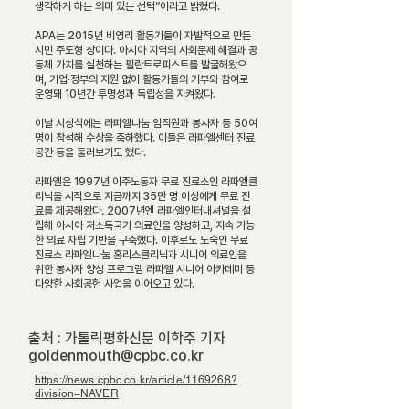
생각하게 하는 의미 있는 선택”이라고 밝혔다.
APA는 2015년 비영리 활동가들이 자발적으로 만든
시민 주도형 상이다. 아시아 지역의 사회문제 해결과 공
동체 가치를 실천하는 필란트로피스트를 발굴해왔으
며, 기업·정부의 지원 없이 활동가들의 기부와 참여로
운영돼 10년간 투명성과 독립성을 지켜왔다.
이날 시상식에는 라파엘나눔 임직원과 봉사자 등 50여
명이 참석해 수상을 축하했다. 이들은 라파엘센터 진료
공간 등을 둘러보기도 했다.
라파엘은 1997년 이주노동자 무료 진료소인 라파엘클
리닉을 시작으로 지금까지 35만 명 이상에게 무료 진
료를 제공해왔다. 2007년엔 라파엘인터내셔널을 설
립해 아시아 저소득국가 의료인을 양성하고, 지속 가능
한 의료 자립 기반을 구축했다. 이후로도 노숙인 무료
진료소 라파엘나눔 홈리스클리닉과 시니어 의료인을
위한 봉사자 양성 프로그램 라파엘 시니어 아카데미 등
다양한 사회공헌 사업을 이어오고 있다.
출처 : 가톨릭평화신문 이학주 기자
goldenmouth@cpbc.co.kr
https://news.cpbc.co.kr/article/1169268?
division=NAVER