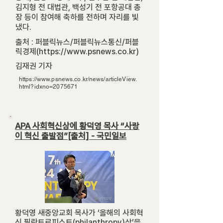
김지형 전 대법관, 백성기 전 포항공대 총
장 등이 참여해 축하를 전하며 자리를 빛
냈다.
출처 : 퍼블릭뉴스/퍼블릭뉴스통신/퍼블
릭경제(
https://www.psnews.co.kr
)
김재권 기자
https://www.psnews.co.kr/news/articleView.
html?idxno=2075671
APA 사회혁신상에 황덕영 목사 “사랑
이 혁신 출발점”[출처] - 국민일보
황덕영 새중앙교회 목사가 ‘올해의 사회혁
신 필란트로피스트(philanthropy)상’을