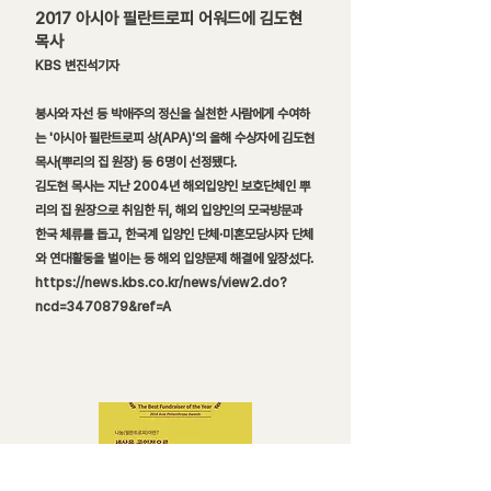
2017 아시아 필란트로피 어워
드에 김도현
목사
KBS 변진석기자
봉사와 자선 등 박애주의 정신을 실천한 사람에게 수여하
는 '아시아 필란트
로피 상(APA)'의 올해 수상자에 김도현
목사(뿌리의 집 원장) 등 6명이 선정됐다.
김도현 목사는 지난 2004년 해외입양인 보호단체인 뿌
리의 집 원장으로 취임한 뒤, 해외 입양인의 모국방문과
한국 체류를 돕고, 한국계 입양인 단체·미혼모당사자 단체
와 연대활동을 벌이는 등 해외 입양문제 해결에 앞장섰다.
https://news.kbs.co.kr/news/view2.do?
ncd=3470879&ref=A