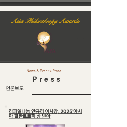
Asia
Philanthropy
Awards
News & Event > Press
P r e s s
​언론보도
라파엘나눔 안규리 이사장, 2025'아시
아 필란트로피 상 받아