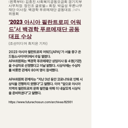
(왼쪽부터) 김효진 사회복지공동모금회 경기지부
사무처장, 정인조 글로벌21 회장, 박길성 푸른나무
재단 이사장, 백경학 푸르메재단 공동대표. /APA
위원회
‘2023 아시아 필란트로피 어워
드’서 백경학 푸르메재단 공동
대표 수상
{​조선미디어 최지은 기자}
2023 아시아 필란트로피 어워드(APA)’가 서울 중구 온
드림소사이어티에서 6일 열렸다.
APA위원회는 백경학 푸르메재단 상임이사 등 4명(기관)
을 수상자로 선정했다고 이날 밝혔다. 시상식에는 수상자
를 비롯한 관계자 80여 명이 참석했다.
APA위원회 관계자는 “지난 3년 동안 코로나19로 인해 시
상식을 진행하지 못했다”고 말했다. 이어 “앞으로 아시아
지역의 필란트로피 문화 발전을 위해 더 내실있게 시상식
을 준비하겠다”고 말했다.
https://www.futurechosun.com/archives/82931