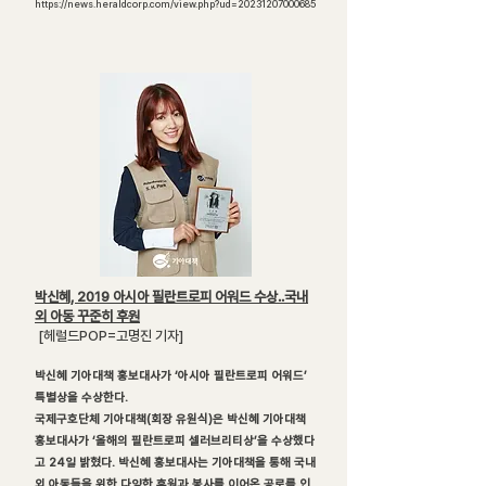
https://news.heraldcorp.com/view.php?ud=20231207000685
박신혜, 2019 아시아 필란트로피 어워드 수상..국내
외 아동 꾸준히 후원
[헤럴드POP=고명진 기자]
박신혜 기아대책 홍보대사가 ‘아시아 필란트로피 어워드’
특별상을 수상한다.
국제구호단체 기아대책(회장 유원식)은 박신혜 기아대책
홍보대사가 ‘올해의 필란트로피 셀러브리티상’을 수상했다
고 24일 밝혔다. 박신혜 홍보대사는 기아대책을 통해 국내
외 아동들을 위한 다양한 후원과 봉사를 이어온 공로를 인