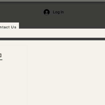
Log In
ntact Us
모