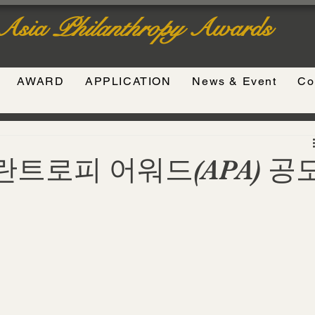
Asia
Philanthropy
Awards
AWARD
APPLICATION
News & Event
Co
필란트로피 어워드(APA) 공